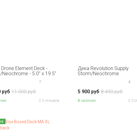
 Drone Element Deck -
Дека Revolution Supply
/Neochrome - 5.0" x 19.5"
Storm/Neochrome
7
4
0 руб
11 000 руб
5 900 руб
8 490 руб
ичии
0 отзывов
В наличии
0 о
ка