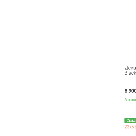
Дека
Black
8 90
В нал
Скид