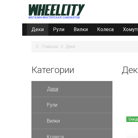
Деки
Рули
Вилки
Колеса
Хому
Главная
Деки
Категории
Дек
Деки
Рули
Скид
Вилки
Колеса