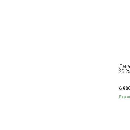
Дека
23.2x
6 90
В нал