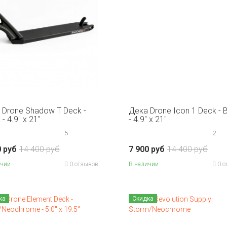
 Drone Shadow T Deck -
Дека Drone Icon 1 Deck - 
 - 4.9" x 21"
- 4.9" x 21"
5
2
0 руб
14 400 руб
7 900 руб
14 400 руб
ичии
0 отзывов
В наличии
0 о
ка
Скидка