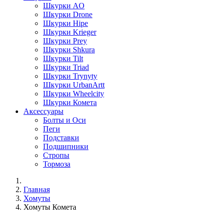
Шкурки AO
Шкурки Drone
Шкурки Hipe
Шкурки Krieger
Шкурки Prey
Шкурки Shkurа
Шкурки Tilt
Шкурки Triad
Шкурки Trynyty
Шкурки UrbanArtt
Шкурки Wheelcity
Шкурки Комета
Аксессуары
Болты и Оси
Пеги
Подставки
Подшипники
Стропы
Тормоза
Главная
Хомуты
Хомуты Комета