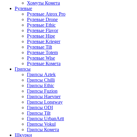
Хомуты Комета
Рулевые
Рулевые Ateox Pro
Рулевые Drone
Рулевые Ethic
Рулевые Flavor
Рулевые Hipe
Рулевые Krieger
Рулевые Tilt
Рулевые Totem
Рулевые Wise
Рулевые Комета
Грипсы
Грипсы Aztek
Грипсы Chilli
Грипсы Ethic
Грипсы Fuzion
Грипсы Haevner
Грипсы Longway
Грипсы ODI
Грипсы Tilt
Грипсы UrbanArtt
Грипсы Vokul
Грипсы Комета
Шкурки