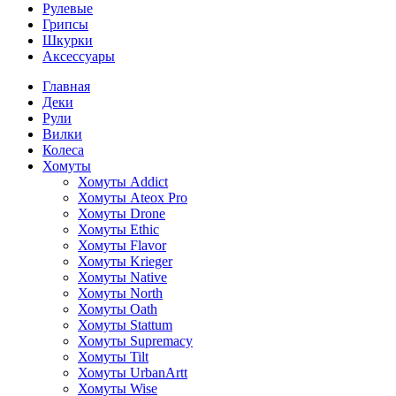
Рулевые
Грипсы
Шкурки
Аксессуары
Главная
Деки
Рули
Вилки
Колеса
Хомуты
Хомуты Addict
Хомуты Ateox Pro
Хомуты Drone
Хомуты Ethic
Хомуты Flavor
Хомуты Krieger
Хомуты Native
Хомуты North
Хомуты Oath
Хомуты Stattum
Хомуты Supremacy
Хомуты Tilt
Хомуты UrbanArtt
Хомуты Wise