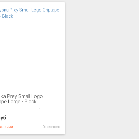
ка Prey Small Logo
ape Large - Black
1
руб
наличии
0 отзывов