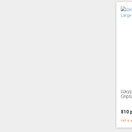
Шкур
Gript
810 
Нет в 