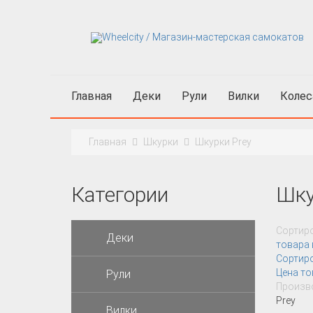
Главная
Деки
Рули
Вилки
Колес
Главная
Шкурки
Шкурки Prey
Категории
Шку
Сортиро
Деки
товара 
Сортир
Цена то
Рули
Произво
Prey
Вилки