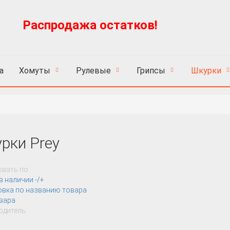
Распродажа остатков!
Пн
а
Хомуты
Рулевые
Грипсы
Шкурки
рки Prey
вать по:
в наличии -/+
овка по названию товара
вара
дитель: