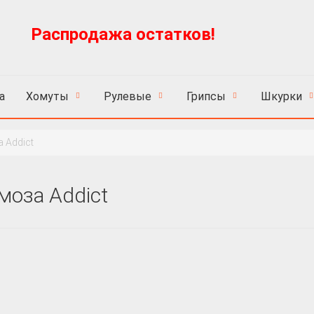
Распродажа остатков!
Пн
а
Хомуты
Рулевые
Грипсы
Шкурки
 Addict
моза Addict