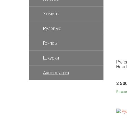
Хомуты
Рулевые
Грипсы
Шкурки
Рулев
Head
Аксессуары
2 50
В нал