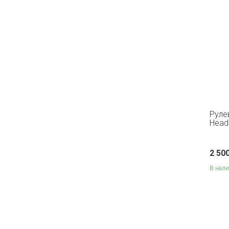
Рулев
Head
2 50
В нал