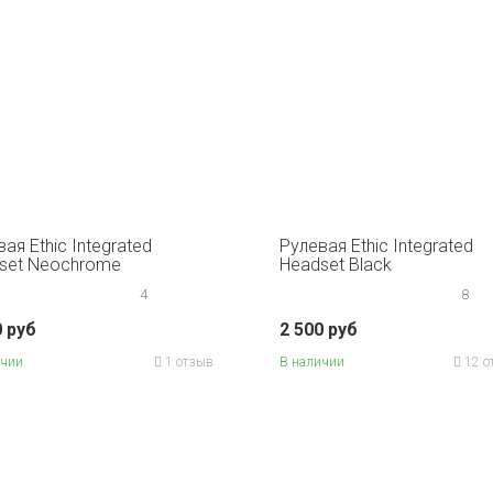
ая Ethic Integrated
Рулевая Ethic Integrated
set Neochrome
Headset Black
4
8
0 руб
2 500 руб
ичии
1 отзыв
В наличии
12 о