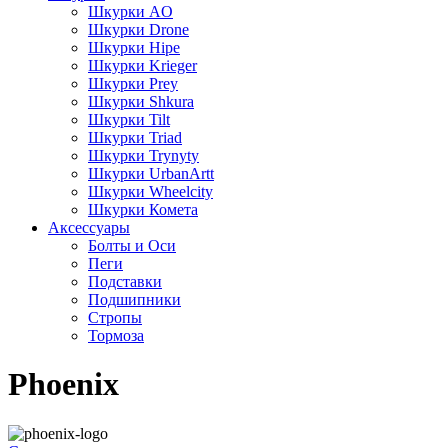
Шкурки AO
Шкурки Drone
Шкурки Hipe
Шкурки Krieger
Шкурки Prey
Шкурки Shkurа
Шкурки Tilt
Шкурки Triad
Шкурки Trynyty
Шкурки UrbanArtt
Шкурки Wheelcity
Шкурки Комета
Аксессуары
Болты и Оси
Пеги
Подставки
Подшипники
Стропы
Тормоза
Phoenix