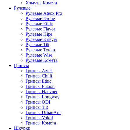
Хомуты Комета
Рулевые
Рулевые Ateox Pro
Рулевые Drone
Рулевые Ethic
Рулевые Flavor
Рулевые Hipe
Рулевые Krieger
Рулевые Tilt
Рулевые Totem
Рулевые Wise
Рулевые Комета
Грипсы
Грипсы Aztek
Грипсы Chilli
Грипсы Ethic
Грипсы Fuzion
Грипсы Haevner
Грипсы Longway
Грипсы ODI
Грипсы Tilt
Грипсы UrbanArtt
Грипсы Vokul
Грипсы Комета
Шкурки