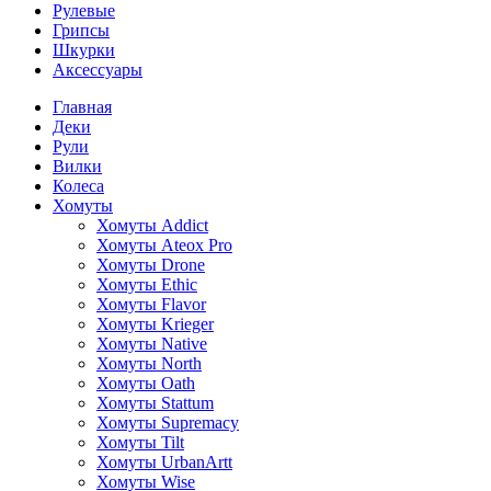
Рулевые
Грипсы
Шкурки
Аксессуары
Главная
Деки
Рули
Вилки
Колеса
Хомуты
Хомуты Addict
Хомуты Ateox Pro
Хомуты Drone
Хомуты Ethic
Хомуты Flavor
Хомуты Krieger
Хомуты Native
Хомуты North
Хомуты Oath
Хомуты Stattum
Хомуты Supremacy
Хомуты Tilt
Хомуты UrbanArtt
Хомуты Wise